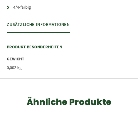
4/4-farbig
ZUSÄTZLICHE INFORMATIONEN
PRODUKT BESONDERHEITEN
GEWICHT
0,002 kg
Ähnliche Produkte
Dieses Produkt weist mehrere Varianten auf. Die Optionen können auf der Produktseite gewählt werden