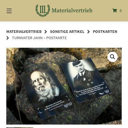
Springe
zum
0
Inhalt
MATERIALVERTRIEB
SONSTIGE ARTIKEL
POSTKARTEN
TURNVATER JAHN – POSTKARTE