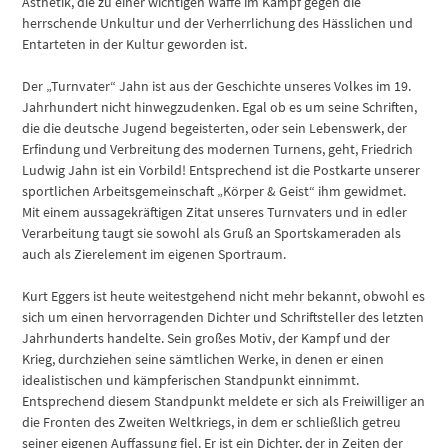
Ästhetik, die zu einer wichtigen Waffe im Kampf gegen die
herrschende Unkultur und der Verherrlichung des Hässlichen und
Entarteten in der Kultur geworden ist.
Der „Turnvater“ Jahn ist aus der Geschichte unseres Volkes im 19.
Jahrhundert nicht hinwegzudenken. Egal ob es um seine Schriften,
die die deutsche Jugend begeisterten, oder sein Lebenswerk, der
Erfindung und Verbreitung des modernen Turnens, geht, Friedrich
Ludwig Jahn ist ein Vorbild! Entsprechend ist die Postkarte unserer
sportlichen Arbeitsgemeinschaft „Körper & Geist“ ihm gewidmet.
Mit einem aussagekräftigen Zitat unseres Turnvaters und in edler
Verarbeitung taugt sie sowohl als Gruß an Sportskameraden als
auch als Zierelement im eigenen Sportraum.
Kurt Eggers ist heute weitestgehend nicht mehr bekannt, obwohl es
sich um einen hervorragenden Dichter und Schriftsteller des letzten
Jahrhunderts handelte. Sein großes Motiv, der Kampf und der
Krieg, durchziehen seine sämtlichen Werke, in denen er einen
idealistischen und kämpferischen Standpunkt einnimmt.
Entsprechend diesem Standpunkt meldete er sich als Freiwilliger an
die Fronten des Zweiten Weltkriegs, in dem er schließlich getreu
seiner eigenen Auffassung fiel. Er ist ein Dichter, der in Zeiten der