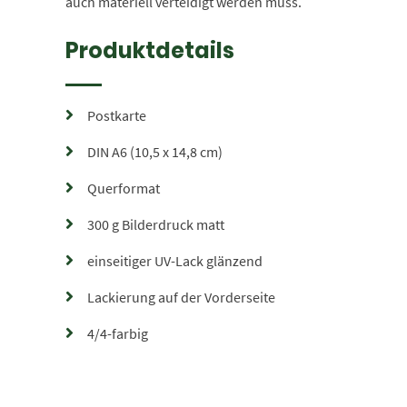
auch materiell verteidigt werden muss.
Produktdetails
Postkarte
DIN A6 (10,5 x 14,8 cm)
Querformat
300 g Bilderdruck matt
einseitiger UV-Lack glänzend
Lackierung auf der Vorderseite
4/4-farbig