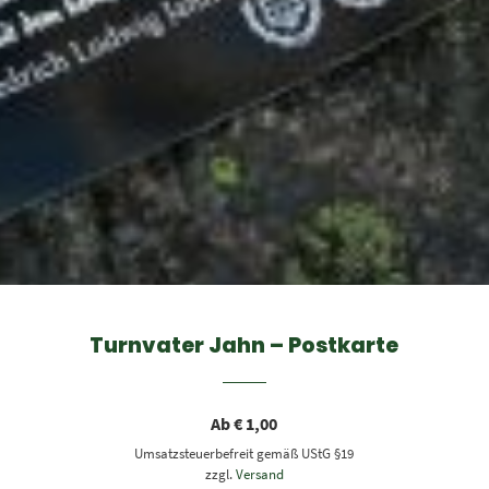
Turnvater Jahn – Postkarte
Ab
€
1,00
Umsatzsteuerbefreit gemäß UStG §19
zzgl.
Versand