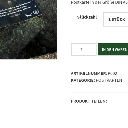
Postkarte in der Größe DIN A6
Stückzahl
Postkarte
IN DEN WARE
-
Kurt
Eggers
ARTIKELNUMMER:
P002
Menge
KATEGORIE:
POSTKARTEN
PRODUKT TEILEN: