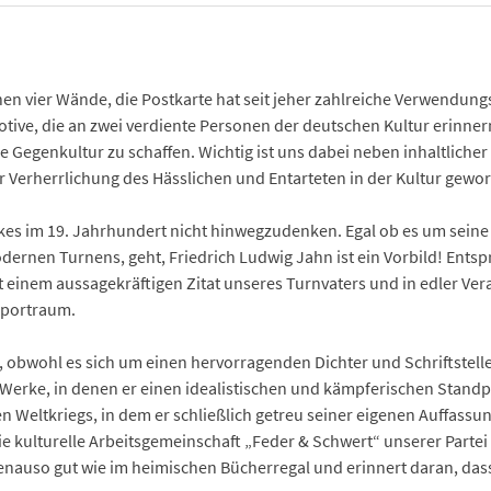
nen vier Wände, die Postkarte hat seit jeher zahlreiche Verwendung
otive, die an zwei verdiente Personen der deutschen Kultur erinnern
 Gegenkultur zu schaffen. Wichtig ist uns dabei neben inhaltlicher R
Verherrlichung des Hässlichen und Entarteten in der Kultur gewor
lkes im 19. Jahrhundert nicht hinwegzudenken. Egal ob es um seine 
ernen Turnens, geht, Friedrich Ludwig Jahn ist ein Vorbild! Entspr
 einem aussagekräftigen Zitat unseres Turnvaters und in edler Vera
Sportraum.
, obwohl es sich um einen hervorragenden Dichter und Schriftstelle
n Werke, in denen er einen idealistischen und kämpferischen Sta
n Weltkriegs, in dem er schließlich getreu seiner eigenen Auffassung f
Die kulturelle Arbeitsgemeinschaft „Feder & Schwert“ unserer Partei
genauso gut wie im heimischen Bücherregal und erinnert daran, dass