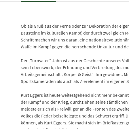
Ob als Gruß aus der Ferne oder zur Dekoration der eige
Bausteine im kulturellen Kampf, der durch zwei gleich M
Schritt machen wir uns daran, eine nationalrevolutionäre
Waffe im Kampf gegen die herrschende Unkultur und der 
Der „Turnvater“ Jahn ist aus der Geschichte unseres Vo
sein Lebenswerk, der Erfindung und Verbreitung des mod
Arbeitsgemeinschaft „Körper & Geist“ ihm gewidmet. Mit
Sportskameraden als auch als Zierelement im eigenen 
Kurt Eggers ist heute weitestgehend nicht mehr bekannt
der Kampf und der Krieg, durchziehen seine sämtliche
meldete er sich als Freiwilliger an die Fronten des Zweite
Volkes die Feder beiseitelegte und das Schwert ergriff. 
können, als Kurt Eggers. Sie macht sich im Briefkasten 