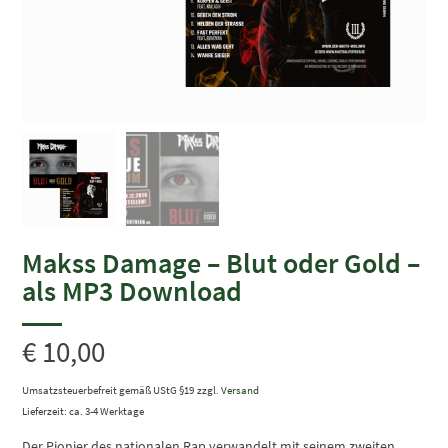
Makss Damage – Blut oder Gold –
als MP3 Download
€
10,00
Umsatzsteuerbefreit gemäß UStG §19
zzgl.
Versand
Lieferzeit: ca. 3-4 Werktage
Der Pionier des nationalen Rap verwandelt mit seinem zweiten