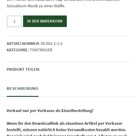
Soloalbum Musik zu einer Waffe.
Makss
IN DEN WARENKORB
Damage
-
Blut
ARTIKELNUMMER:
50-001-1-1-2
oder
KATEGORIE:
TONTRÄGER
Gold
-
als
MP3
PRODUKT TEILEN:
Download
Menge
BESCHREIBUNG
Verkauf nur per Vorkasse als Einzelbestellung!
Wenn ihr den Downloadlink als einzelnen Artikel per Vorkasse
bestellt, müssen natürlich keine Versandkosten bezahlt werden.
Der Link wird nach Geldeingang innerhalb von 1-2 Tagen an euch