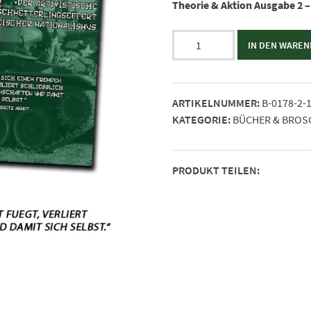
Theorie & Aktion Ausgabe 2 
Broschüre:
IN DEN WARE
Theorie
&
Aktion
ARTIKELNUMMER:
B-0178-2-
#2
KATEGORIE:
BÜCHER & BROS
Menge
PRODUKT TEILEN: