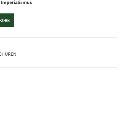
– Imperialismus
NKORB
1
CHÜREN